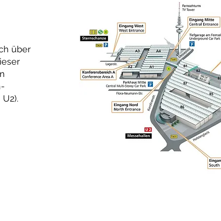
ich über
ieser
in
n-
 U2).