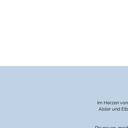
Im Herzen von
Alster und Elb
Die neuen, moder