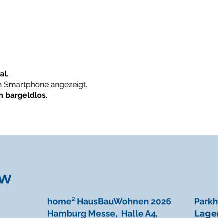
al.
m Smartphone angezeigt.
h bargeldlos
.
KW
home² HausBauWohnen 2026
Park
Hamburg Messe, Halle A4,
Lage