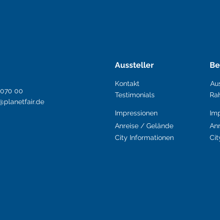
Aussteller
Be
Kontakt
Aus
0070 00
Testimonials
Ra
lanetfair.de
Impressionen
Im
Anreise / Gelände
Anr
City Informationen
Cit