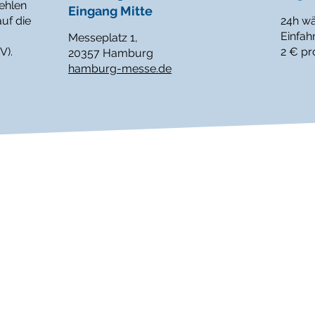
ehlen
Eingang Mitte
uf die
24h wä
Einfah
Messeplatz 1,
V).
2 € pr
20357 Hamburg
hamburg-messe.de